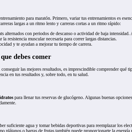
entrenamiento para maratón. Primero, variar tus entrenamientos es esenc
rreras largas a un ritmo lento y carreras cortas a un ritmo rápido:
nts alternados con periodos de descanso o actividad de baja intensidad. 
r la resistencia muscular necesaria para correr largas distancias.
ocidad y te ayudan a mejorar tu tiempo de carrera.
 que debes comer
 conseguir las mejores resultados, es imprescindible comprender qué ti
ncia en tus resultados y, sobre todo, en tu salud.
idratos
para llenar tus reservas de glucógeno. Algunas buenas opciones po
adamente.
ber suficiente agua y tomar bebidas deportivas para reemplazar los electr
 plátanos o barras de frutas también puede proporcionarte la energía 