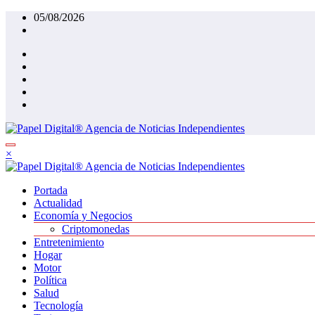
Saltar
05/08/2026
al
contenido
×
Portada
Actualidad
Economía y Negocios
Criptomonedas
Entretenimiento
Hogar
Motor
Política
Salud
Tecnología