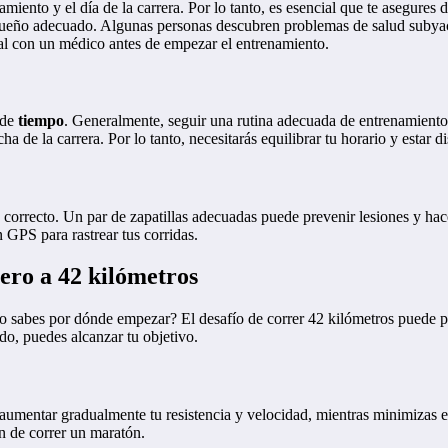
miento y el día de la carrera. Por lo tanto, es esencial que te asegures
n sueño adecuado. Algunas personas descubren problemas de salud subya
al con un médico antes de empezar el entrenamiento.
 de
tiempo
. Generalmente, seguir una rutina adecuada de entrenamiento t
a de la carrera. Por lo tanto, necesitarás equilibrar tu horario y estar d
correcto. Un par de zapatillas adecuadas puede prevenir lesiones y ha
 GPS para rastrear tus corridas.
ero a 42 kilómetros
 sabes por dónde empezar? El desafío de correr 42 kilómetros puede par
o, puedes alcanzar tu objetivo.
aumentar gradualmente tu resistencia y velocidad, mientras minimizas el
n de correr un maratón.