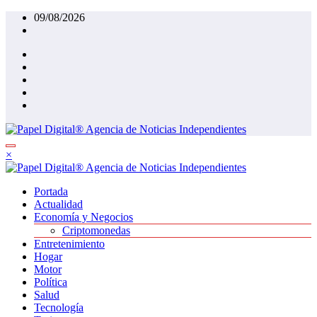
Saltar
09/08/2026
al
contenido
×
Portada
Actualidad
Economía y Negocios
Criptomonedas
Entretenimiento
Hogar
Motor
Política
Salud
Tecnología