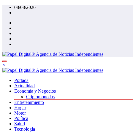
Saltar
08/08/2026
al
contenido
×
Portada
Actualidad
Economía y Negocios
Criptomonedas
Entretenimiento
Hogar
Motor
Política
Salud
Tecnología