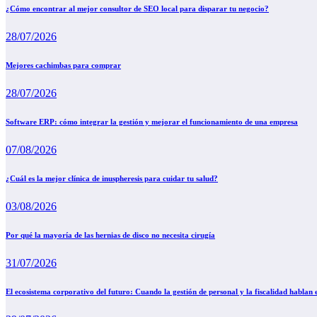
¿Cómo encontrar al mejor consultor de SEO local para disparar tu negocio?
28/07/2026
Mejores cachimbas para comprar
28/07/2026
Software ERP: cómo integrar la gestión y mejorar el funcionamiento de una empresa
07/08/2026
¿Cuál es la mejor clínica de inuspheresis para cuidar tu salud?
03/08/2026
Por qué la mayoría de las hernias de disco no necesita cirugía
31/07/2026
El ecosistema corporativo del futuro: Cuando la gestión de personal y la fiscalidad hablan