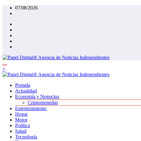
Saltar
07/08/2026
al
contenido
×
Portada
Actualidad
Economía y Negocios
Criptomonedas
Entretenimiento
Hogar
Motor
Política
Salud
Tecnología