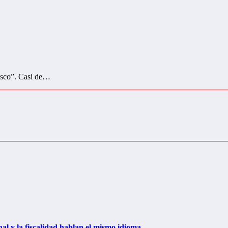
disco”. Casi de…
al y la fiscalidad hablan el mismo idioma