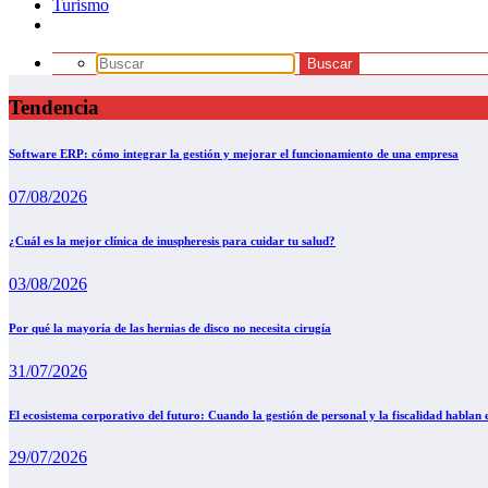
Turismo
Tendencia
Software ERP: cómo integrar la gestión y mejorar el funcionamiento de una empresa
07/08/2026
¿Cuál es la mejor clínica de inuspheresis para cuidar tu salud?
03/08/2026
Por qué la mayoría de las hernias de disco no necesita cirugía
31/07/2026
El ecosistema corporativo del futuro: Cuando la gestión de personal y la fiscalidad hablan
29/07/2026